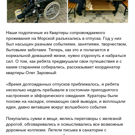
Наши подопечные из Квартиры сопровождаемого
проживания на Морской разъехались в отпуска. Год у них
был насыщен разными событиями, занятиями, творчеством,
бытовыми заботами. Теперь, как это и полагается в
нормальной домашней жизни, нужно отдохнуть и набраться
сил. О том, как ребята предвкушали свои путешествия и с
каким старанием собирались, рассказывает координатор
квартиры Олег Заровный:
«Время долгожданных отпусков приближалось, и ребята
несколько недель пребывали в состоянии приподнятого
настроения и эйфорического ожидания. Кураторы были
похожи на наседок, опекающих свой выводок, и воплощали
идеи, давно витавшие вокруг волшебного события.
Покупались сумки и вещи, велись переговоры с железной
дорогой, обговаривались и осмысливались все возможные
дорожные коллизии. Летели письма в санатории с