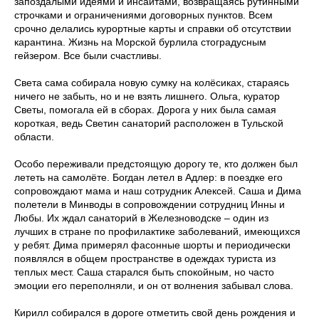
запоздалыми идеями и инсайтами, возвращаясь рутинными
строчками и ограничениями договорных пунктов. Всем
срочно делались курортные карты и справки об отсутствии
карантина. Жизнь на Морской бурлила стоградусным
гейзером. Все были счастливы.
Света сама собирала новую сумку на колёсиках, стараясь
ничего не забыть, но и не взять лишнего. Ольга, куратор
Светы, помогала ей в сборах. Дорога у них была самая
короткая, ведь Светин санаторий расположен в Тульской
области.
Особо переживали предстоящую дорогу те, кто должен был
лететь на самолёте. Богдан летел в Адлер: в поездке его
сопровождают мама и наш сотрудник Алексей. Саша и Дима
полетели в Минводы в сопровождении сотрудниц Инны и
Любы. Их ждал санаторий в Железноводске – один из
лучших в стране по профилактике заболеваний, имеющихся
у ребят. Дима примерял фасонные шорты и периодически
появлялся в общем пространстве в одеждах туриста из
теплых мест. Саша старался быть спокойным, но часто
эмоции его переполняли, и он от волнения забывал слова.
Кирилл собирался в дороге отметить свой день рождения и