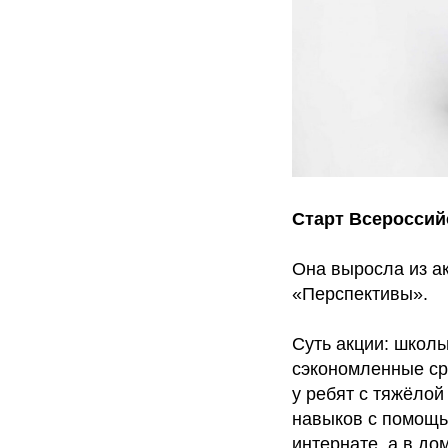
Старт Всероссий
Она выросла из а
«Перспективы».
Суть акции: школь
сэкономленные ср
у ребят с тяжёло
навыков с помощь
интернате, а в д