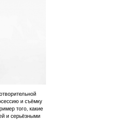
готворительной
осессию и съёмку
ример того, какие
ей и серьёзными