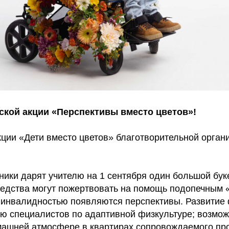
ской акции «Перспективы вместо цветов»!
кции «Дети вместо цветов» благотворительной орган
ники дарят учителю на 1 сентября один большой буке
едства могут пожертвовать на помощь подопечным «
й инвалидностью появляются перспективы. Развитие
ю специалистов по адаптивной физкультуре; возможн
омашней атмосфере в квартирах сопровождаемого про