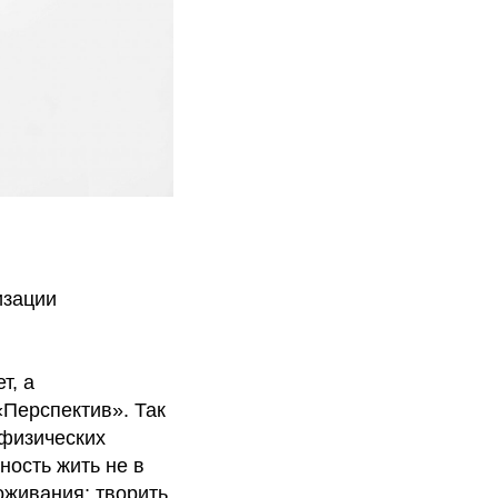
изации
т, а
Перспектив». Так
 физических
ость жить не в
живания; творить,