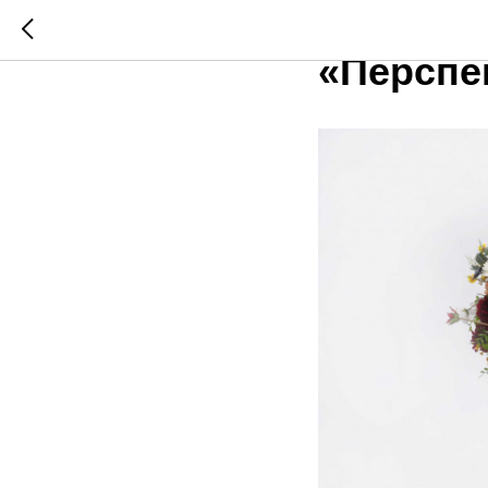
Старт В
«Перспе