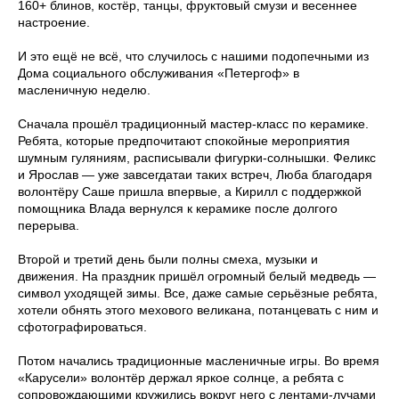
160+ блинов, костёр, танцы, фруктовый смузи и весеннее
настроение.
И это ещё не всё, что случилось с нашими подопечными из
Дома социального обслуживания «Петергоф» в
масленичную неделю.
Сначала прошёл традиционный мастер-класс по керамике.
Ребята, которые предпочитают спокойные мероприятия
шумным гуляниям, расписывали фигурки-солнышки. Феликс
и Ярослав — уже завсегдатаи таких встреч, Люба благодаря
волонтёру Саше пришла впервые, а Кирилл с поддержкой
помощника Влада вернулся к керамике после долгого
перерыва.
Второй и третий день были полны смеха, музыки и
движения. На праздник пришёл огромный белый медведь —
символ уходящей зимы. Все, даже самые серьёзные ребята,
хотели обнять этого мехового великана, потанцевать с ним и
сфотографироваться.
Потом начались традиционные масленичные игры. Во время
«Карусели» волонтёр держал яркое солнце, а ребята с
сопровождающими кружились вокруг него с лентами-лучами