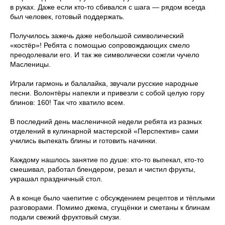
в руках. Даже если кто-то сбивался с шага — рядом всегда
был человек, готовый поддержать.
Получилось зажечь даже небольшой символический
«костёр»! Ребята с помощью сопровождающих смело
преодолевали его. И так же символически сожгли чучело
Масленицы.
Играли гармонь и балалайка, звучали русские народные
песни. Волонтёры напекли и привезли с собой целую гору
блинов: 160! Так что хватило всем.
В последний день масленичной недели ребята из разных
отделений в кулинарной мастерской «Перспектив» сами
учились выпекать блины и готовить начинки.
Каждому нашлось занятие по душе: кто-то выпекал, кто-то
смешивал, работал блендером, резал и чистил фрукты,
украшал праздничный стол.
А в конце было чаепитие с обсуждением рецептов и тёплыми
разговорами. Помимо джема, сгущёнки и сметаны к блинам
подали свежий фруктовый смузи.