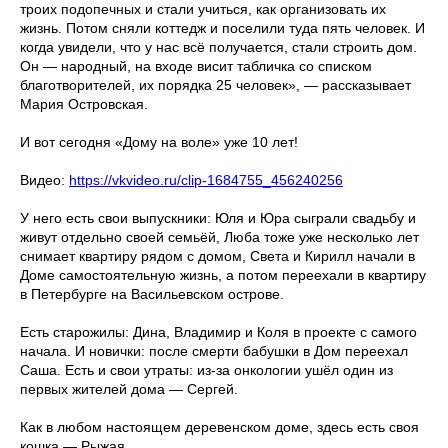
троих подопечных и стали учиться, как организовать их
жизнь. Потом сняли коттедж и поселили туда пять человек. И
когда увидели, что у нас всё получается, стали строить дом.
Он — народный, на входе висит табличка со списком
благотворителей, их порядка 25 человек», — рассказывает
Мария Островская.
И вот сегодня «Дому на воле» уже 10 лет!
Видео:
https://vkvideo.ru/clip-1684755_456240256
У него есть свои выпускники: Юля и Юра сыграли свадьбу и
живут отдельно своей семьёй, Люба тоже уже несколько лет
снимает квартиру рядом с домом, Света и Кирилл начали в
Доме самостоятельную жизнь, а потом переехали в квартиру
в Петербурге на Васильевском острове.
Есть старожилы: Дина, Владимир и Коля в проекте с самого
начала. И новички: после смерти бабушки в Дом переехал
Саша. Есть и свои утраты: из-за онкологии ушёл один из
первых жителей дома — Сергей.
Как в любом настоящем деревенском доме, здесь есть своя
кошка — Рыжая.